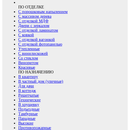
ПО ОТДЕЛКЕ
С порошковым напылением
С массивом дерева
С отделкой МДФ
Двери с зеркалом
С отделкой ламинатом
С ковкой
С отделкой вагонкой
С отделкой фотопанелью
Утепленные
С винилискожей
Со стеклом
Виноритом
Красивые
ПО НАЗНАЧЕНИЮ
В квартиру
В частный дом (уличные)
Для дачи
В коттедж
Решетчатые
Технические
В хрущевку
Подъездные
Тамбурные
Парадные
Высокие
Противопожарные