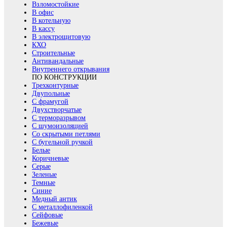
Взломостойкие
В офис
В котельную
В кассу
В электрощитовую
КХО
Строительные
Антивандальные
Внутреннего открывания
ПО КОНСТРУКЦИИ
Трехконтурные
Двупольные
С фрамугой
Двухстворчатые
С терморазрывом
С шумоизоляцией
Со скрытыми петлями
С бугельной ручкой
Белые
Коричневые
Серые
Зеленые
Темные
Синие
Медный антик
С металлофиленкой
Сейфовые
Бежевые