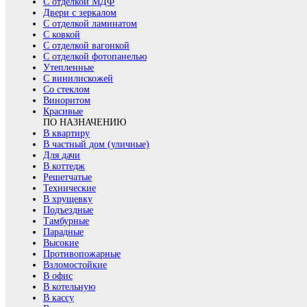
С отделкой МДФ
Двери с зеркалом
С отделкой ламинатом
С ковкой
С отделкой вагонкой
С отделкой фотопанелью
Утепленные
С винилискожей
Со стеклом
Виноритом
Красивые
ПО НАЗНАЧЕНИЮ
В квартиру
В частный дом (уличные)
Для дачи
В коттедж
Решетчатые
Технические
В хрущевку
Подъездные
Тамбурные
Парадные
Высокие
Противопожарные
Взломостойкие
В офис
В котельную
В кассу