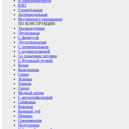
В электрощитовую
КХО
Строительные
Антивандальные
Внутреннего открывания
ПО КОНСТРУКЦИИ
Трехконтурные
Двупольные
С фрамугой
Двухстворчатые
С терморазрывом
С шумоизоляцией
Со скрытыми петлями
С бугельной ручкой
Белые
Коричневые
Серые
Зеленые
Темные
Синие
Медный антик
С металлофиленкой
Сейфовые
Бежевые
Беленый дуб
Прованс
Современные
Полуторные